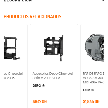
PRODUCTOS RELACIONADOS
vrolet
Accesorios Depo Chevrolet
PAR DE FARO DE NIEBLA
 -
Serie c 2003 2006 -
VOLVO XC60 2010-2013
MR1-PAR-19-6069-01-9B 
DEPO ®
OEM ®
$647.00
$1,845.00