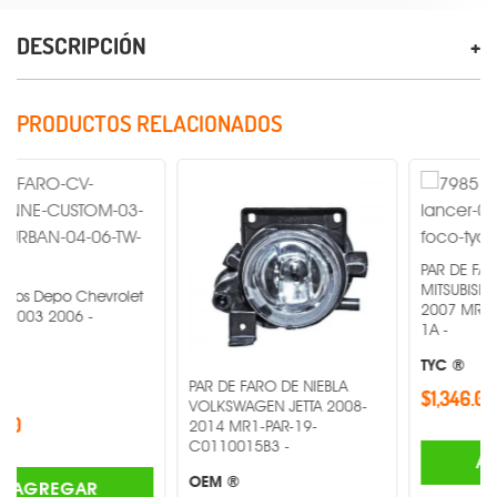
DESCRIPCIÓN
PRODUCTOS RELACIONADOS
PAR DE FARO DE NIEBL
MITSUBISHI LANCER 20
Chevrolet
2007 MR1-PAR-19-576
6 -
1A -
TYC ®
PAR DE FARO DE NIEBLA
$1,346.00
VOLKSWAGEN JETTA 2008-
2014 MR1-PAR-19-
C0110015B3 -
AGREGAR
OEM ®
AR