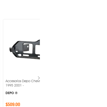
epo Chevrolet Lumina
Accesorios Depo Chevrolet Suburban
2004 2006 -
DEPO ®
$647.00