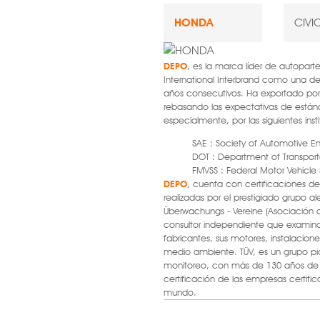
HONDA
CIVI
DEPO
, es la marca líder de autopart
International Interbrand como una d
años consecutivos. Ha exportado po
rebasando las expectativas de están
especialmente, por las siguientes inst
SAE : Society of Automotive E
DOT : Department of Transport
FMVSS : Federal Motor Vehicle
DEPO
, cuenta con certificaciones de 
realizadas por el prestigiado grupo 
Überwachungs - Vereine (Asociación d
consultor independiente que examina
fabricantes, sus motores, instalacione
medio ambiente. TÜV, es un grupo pi
monitoreo, con más de 130 años de e
certificación de las empresas certific
mundo.