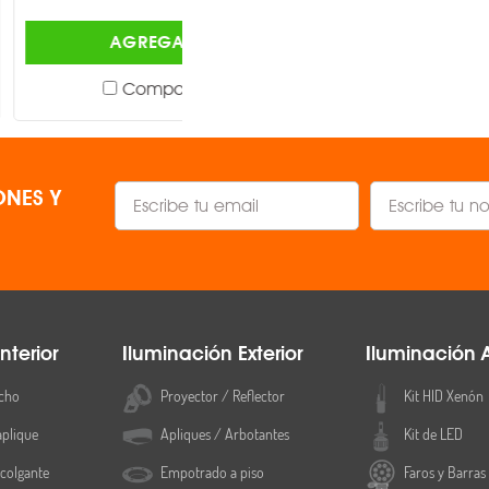
AGREGAR
AGREGAR
Comparar
Comparar
NES Y
nterior
Iluminación Exterior
Iluminación 
cho
Proyector / Reflector
Kit HID Xenón
aplique
Apliques / Arbotantes
Kit de LED
colgante
Empotrado a piso
Faros y Barras