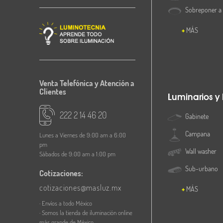
Sobreponer a
MÁS
Venta Telefónica y Atención a
Clientes
Luminarios y
222 2 14 46 20
Gabinete
Campana
Lunes a Viernes de 9:00 am a 6:00
pm
Wall washer
Sábados de 9:00 am a 1:00 pm
Sub-urbano
Cotizaciones:
cotizaciones@masluz.mx
MÁS
· Envíos a todo México
· Somos la tienda de iluminación online
más grande de México