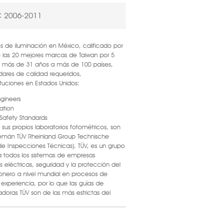
C 2006-2011
es de iluminación en México, calificado por
e las 20 mejores marcas de Taiwan por 5
r más de 31 años a más de 100 países,
dares de calidad requeridos,
ituciones en Estados Unidos:
ngineers
ation
 Safety Standards
sus propios laboratorios fotométricos, son
alemán TÜV Rheinland Group Technische
e Inspecciones Técnicas). TÜV, es un grupo
 todos los sistemas de empresas
s eléctricas, seguridad y la protección del
onero a nivel mundial en procesos de
xperiencia, por lo que las guías de
adoras TÜV son de las más estrictas del