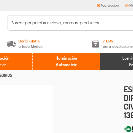
Facturación
Mi
ENVÍO GRATIS
7 DÍAS
a todo México
para devolucione
A partir de $599 MXN.
Términos y condiciones
ación
Iluminación
Lumin
* Aplican restricciones
Políticas de devoluciones
rior
Automotriz
F
SORIOS
ES
DI
CI
13