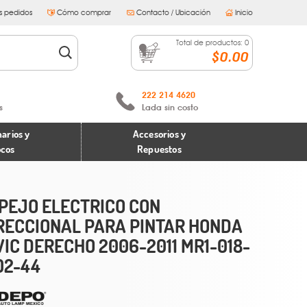
s pedidos
Cómo comprar
Contacto / Ubicación
Inicio
Total de productos:
0
$0.00
222 214 4620
s
Lada sin costo
arios y
Accesorios y
ocos
Repuestos
PEJO ELECTRICO CON
RECCIONAL PARA PINTAR HONDA
VIC DERECHO 2006-2011 MR1-018-
02-44