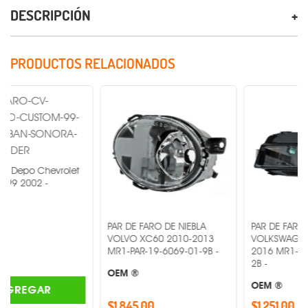
DESCRIPCIÓN
PRODUCTOS RELACIONADOS
evrolet
-
PAR DE FARO DE NIEBLA
PAR DE FARO DE NIEBLA
VOLVO XC60 2010-2013
VOLKSWAGEN GOLF 201
MR1-PAR-19-6069-01-9B -
2016 MR1-PAR-19-C235
2B -
OEM ®
OEM ®
R
$1,845.00
$1,251.00