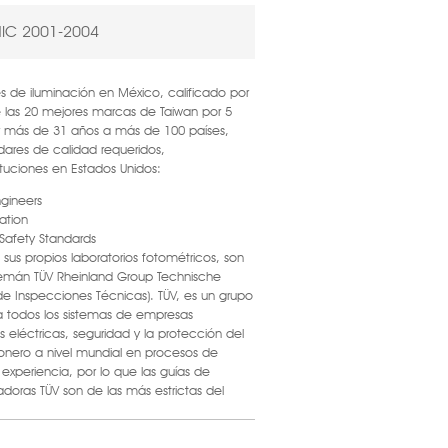
IC 2001-2004
es de iluminación en México, calificado por
e las 20 mejores marcas de Taiwan por 5
r más de 31 años a más de 100 países,
dares de calidad requeridos,
ituciones en Estados Unidos:
ngineers
ation
 Safety Standards
sus propios laboratorios fotométricos, son
alemán TÜV Rheinland Group Technische
e Inspecciones Técnicas). TÜV, es un grupo
 todos los sistemas de empresas
s eléctricas, seguridad y la protección del
onero a nivel mundial en procesos de
xperiencia, por lo que las guías de
adoras TÜV son de las más estrictas del