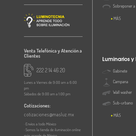
Sobreponer a
MÁS
Venta Telefónica y Atención a
Clientes
Luminarios y
222 2 14 46 20
Gabinete
Campana
Lunes a Viernes de 9:00 am a 6:00
pm
Wall washer
Sábados de 9:00 am a 1:00 pm
Sub-urbano
Cotizaciones:
cotizaciones@masluz.mx
MÁS
· Envíos a todo México
· Somos la tienda de iluminación online
más grande de México