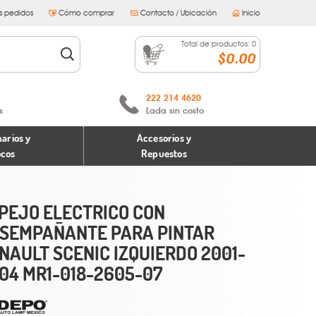
s pedidos
Cómo comprar
Contacto / Ubicación
Inicio
Total de productos:
0
$0.00
222 214 4620
s
Lada sin costo
arios y
Accesorios y
ocos
Repuestos
PEJO ELECTRICO CON
SEMPAÑANTE PARA PINTAR
NAULT SCENIC IZQUIERDO 2001-
04 MR1-018-2605-07