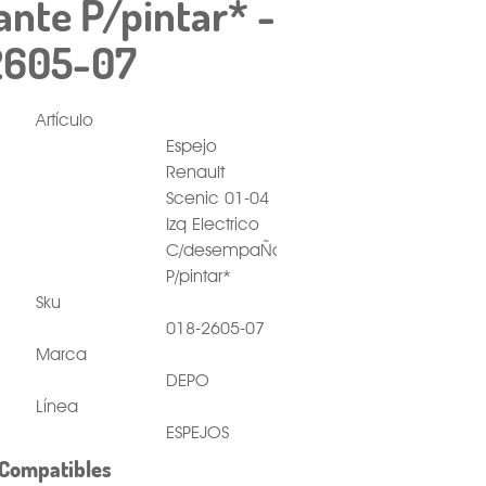
te P/pintar* -
2605-07
Artículo
Espejo
Renault
Scenic 01-04
Izq Electrico
C/desempaÑante
P/pintar*
Sku
018-2605-07
Marca
DEPO
Línea
ESPEJOS
Compatibles