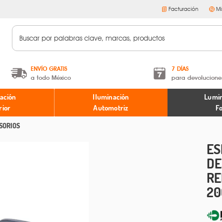
Facturación
Mi
ENVÍO GRATIS
7 DÍAS
a todo México
para devolucione
A partir de $599 MXN.
Términos y condiciones
ación
Iluminación
Lumin
* Aplican restricciones
Políticas de devoluciones
rior
Automotriz
F
SORIOS
ES
DE
RE
20