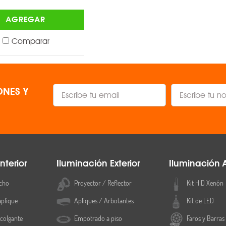
AGREGAR
AGREGAR
Comparar
Comparar
NES Y
nterior
Iluminación Exterior
Iluminación 
cho
Proyector / Reflector
Kit HID Xenón
aplique
Apliques / Arbotantes
Kit de LED
colgante
Empotrado a piso
Faros y Barras