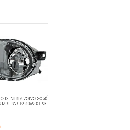
 DE NIEBLA VOLVO XC60
PAR DE FARO DE NIEBLA SEAT IBIZA -
R1-PAR-19-6069-01-9B
MR1-PAR-19-A101-05-2B -
OEM ®
$1,251.00