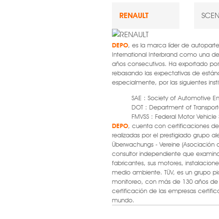
RENAULT
SCEN
DEPO
, es la marca líder de autopart
International Interbrand como una d
años consecutivos. Ha exportado po
rebasando las expectativas de están
especialmente, por las siguientes inst
SAE : Society of Automotive E
DOT : Department of Transport
FMVSS : Federal Motor Vehicle
DEPO
, cuenta con certificaciones de 
realizadas por el prestigiado grupo 
Überwachungs - Vereine (Asociación d
consultor independiente que examina
fabricantes, sus motores, instalacione
medio ambiente. TÜV, es un grupo pi
monitoreo, con más de 130 años de e
certificación de las empresas certific
mundo.