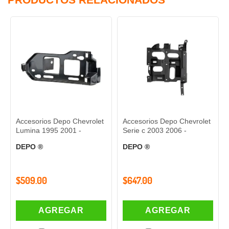
ccesorios Depo Chevrolet
Accesorios Depo Chevrolet
PAR D
umina 1995 2001 -
Serie c 2003 2006 -
VOLK
2008-
EPO ®
DEPO ®
C0110
OEM 
509.00
$647.00
$639
AGREGAR
AGREGAR