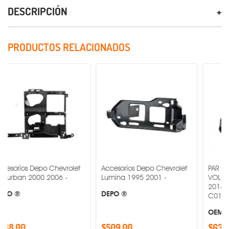
DESCRIPCIÓN
PRODUCTOS RELACIONADOS
Depo Chevrolet
Accesorios Depo Chevrolet
PAR DE FARO DE N
00 2006 -
Lumina 1995 2001 -
VOLKSWAGEN JETT
2014 MR1-PAR-19
DEPO ®
C0110015B3 -
OEM ®
$509.00
$639.00