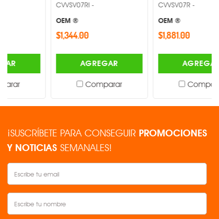
CVVSV07RI -
CVVSV07R -
OEM ®
OEM ®
$1,344.00
$1,881.00
AGREGAR
AGREGAR
Comparar
Comparar
¡SUSCRÍBETE PARA CONSEGUIR
PROMOCIONES
Y NOTICIAS
SEMANALES!