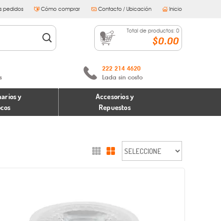
s pedidos
Cómo comprar
Contacto / Ubicación
Inicio
Total de productos:
0
$0.00
222 214 4620
s
Lada sin costo
arios y
Accesorios y
ocos
Repuestos