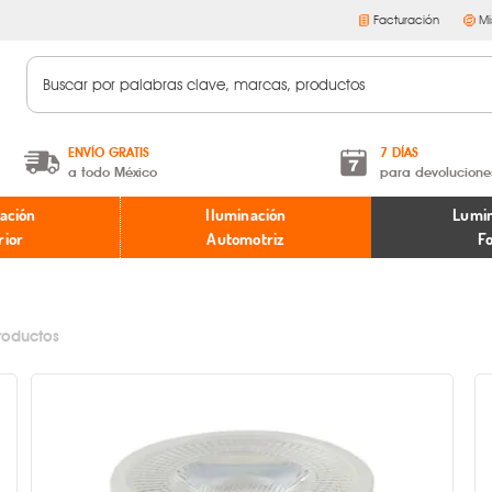
Facturación
Mi
ENVÍO GRATIS
7 DÍAS
a todo México
para devolucione
A partir de $599 MXN.
Términos y condiciones
ación
Iluminación
Lumin
* Aplican restricciones
Políticas de devoluciones
rior
Automotriz
F
roductos