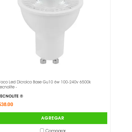
Foco Led Dicroico Base Gu10 6w 100-240v 6500k
Tecnolite -
TECNOLITE ®
$38.00
AGREGAR
Comparar