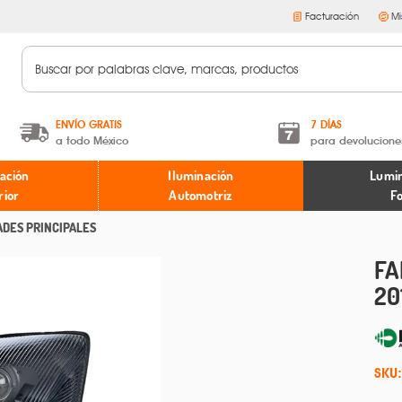
Facturación
Mi
ENVÍO GRATIS
7 DÍAS
a todo México
para devolucione
A partir de $599 MXN.
Términos y condiciones
ación
Iluminación
Lumin
* Aplican restricciones
Políticas de devoluciones
rior
Automotriz
F
ADES PRINCIPALES
FA
20
SKU: