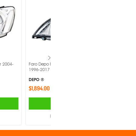
eightliner Columbia
Faro Depo Volkswagen Saveiro 2009-
2013 -
DEPO ®
$1,454.00
AGREGAR
AGREGAR
Comparar
Comparar