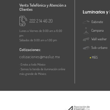
Venta Telefónica y Atención a
Clientes
Luminarios y
222 2 14 46 20
Gabinete
Campana
Lunes a Viernes de 9:00 am a 6:00
pm
Wall washer
Sábados de 9:00 am a 1:00 pm
Sub-urbano
Cotizaciones:
cotizaciones@masluz.mx
MÁS
· Envíos a todo México
· Somos la tienda de iluminación online
más grande de México