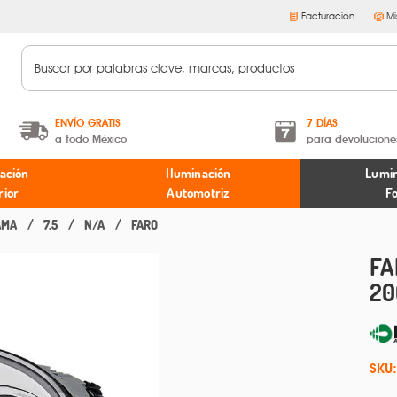
Facturación
Mi
ENVÍO GRATIS
7 DÍAS
a todo México
para devolucione
A partir de $599 MXN.
Términos y condiciones
ación
Iluminación
Lumin
* Aplican restricciones
Políticas de devoluciones
rior
Automotriz
F
AMA
7.5
N/A
FARO
FA
20
SKU: