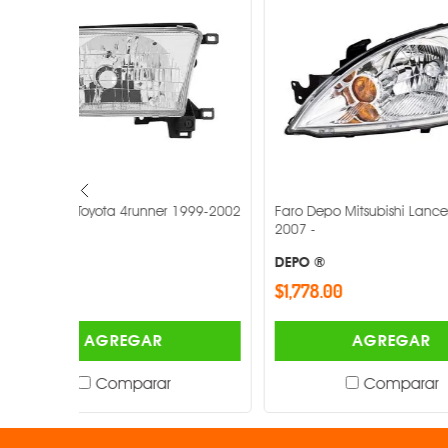
 1999-2002
Faro Depo Mitsubishi Lancer 2004-
Faro Depo Fr
2007 -
1996-2017 -
DEPO ®
DEPO ®
$1,778.00
$1,894.00
AGREGAR
Comparar