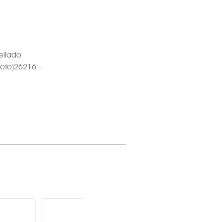
ellado
loto)26216 -