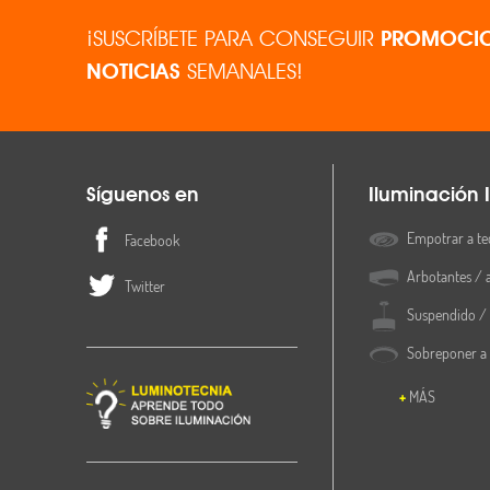
¡SUSCRÍBETE PARA CONSEGUIR
PROMOCIO
NOTICIAS
SEMANALES!
Síguenos en
Iluminación I
Empotrar a te
Facebook
Arbotantes / 
Twitter
Suspendido / 
Sobreponer a
MÁS