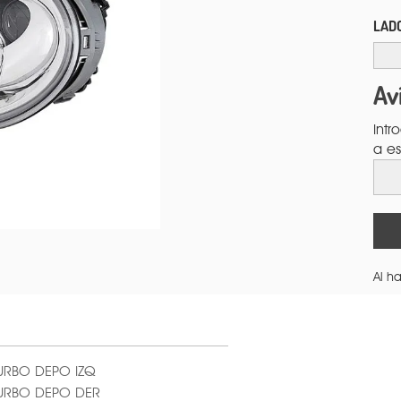
LAD
Av
Intr
a es
Al ha
URBO DEPO IZQ
TURBO DEPO DER