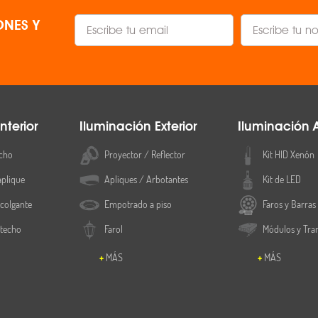
NES Y
nterior
Iluminación Exterior
Iluminación 
cho
Proyector / Reflector
Kit HID Xenón
aplique
Apliques / Arbotantes
Kit de LED
colgante
Empotrado a piso
Faros y Barras
 techo
Farol
Módulos y Tra
MÁS
MÁS