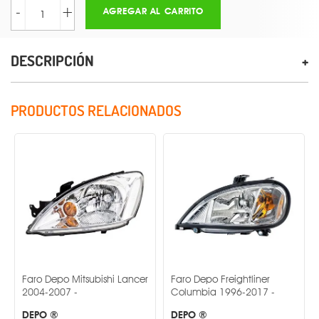
-
+
AGREGAR AL CARRITO
DESCRIPCIÓN
PRODUCTOS RELACIONADOS
epo Mitsubishi Lancer
Faro Depo Freightliner
Faro Depo F
007 -
Columbia 1996-2017 -
Columbia 1
®
DEPO ®
DEPO ®