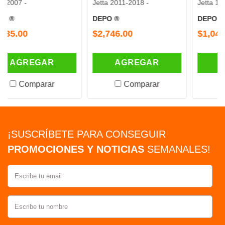
Jetta 2011-2018 -
Jetta 1999-2007 -
DEPO ®
DEPO ®
$2,746.00
$1,040.00
EGAR
AGREGAR
AGREGA
parar
Comparar
Compara
¡SUSCRÍBETE PARA CONSEGUIR
PROMOCIONES Y NOTICIAS
SEMANALES!