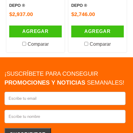
O ®
DEPO ®
DEPO ®
937.00
$2,746.00
$1,220
AGREGAR
AGREGAR
A
Comparar
Comparar
¡SUSCRÍBETE PARA CONSEGUIR
PROMOCIONES Y NOTICIAS
SEMANALES!