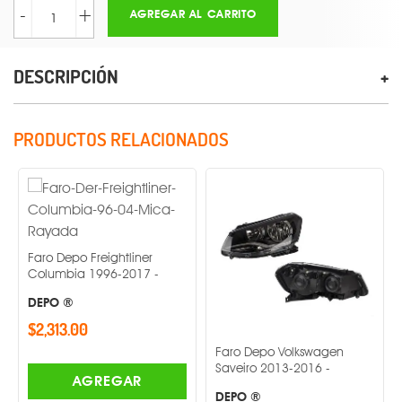
-
+
AGREGAR AL CARRITO
DESCRIPCIÓN
PRODUCTOS RELACIONADOS
Depo Freightliner
mbia 1996-2017 -
O ®
13.00
Faro Depo Volkswagen
Faro Dep
Saveiro 2013-2016 -
Derby 20
AGREGAR
DEPO ®
DEPO ®