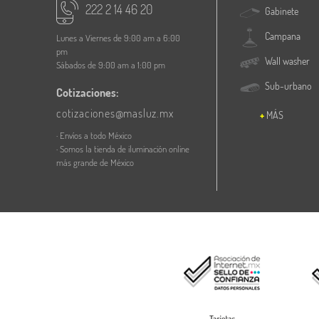
222 2 14 46 20
Gabinete
Campana
Lunes a Viernes de 9:00 am a 6:00
pm
Wall washer
Sábados de 9:00 am a 1:00 pm
Sub-urbano
Cotizaciones:
cotizaciones@masluz.mx
MÁS
· Envíos a todo México
· Somos la tienda de iluminación online
más grande de México