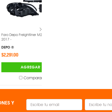
eightliner M2 2002-
Faro Depo Freightliner Columbia
1996-2017 -
DEPO ®
$1,894.00
AGREGAR
AGREGAR
Comparar
Comparar
NES Y