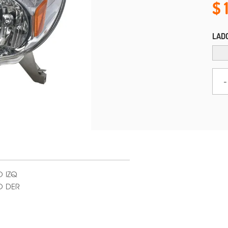
LAD
-
O IZQ
O DER