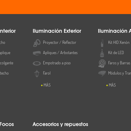
nterior
Iluminación Exterior
Iluminación 
cho
Proyector / Reflector
Kit HID Xenón
aplique
Apliques / Arbotantes
Kit de LED
colgante
Empotrado a piso
Faros y Barras
 techo
Farol
Módulos y Tra
MÁS
MÁS
 Focos
Accesorios y repuestos