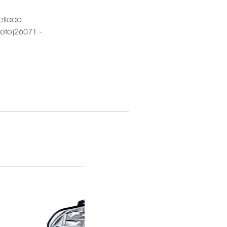
ellado
loto)26071 -