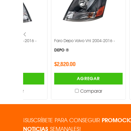
2016 -
Faro Depo Volvo Vnl 2004-2016 -
Faro Depo Fr
2017 -
DEPO ®
DEPO ®
$2,820.00
$2,291.00
AGREGAR
Comparar
¡SUSCRÍBETE PARA CONSEGUIR
PROMOCIO
NOTICIAS
SEMANALES!