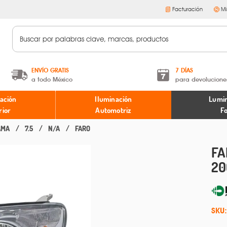
Facturación
Mi
ENVÍO GRATIS
7 DÍAS
a todo México
para devolucione
A partir de $599 MXN.
Términos y condiciones
ación
Iluminación
Lumin
* Aplican restricciones
Políticas de devoluciones
rior
Automotriz
F
AMA
7.5
N/A
FARO
FA
20
SKU: