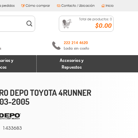
s pedidos
Cómo comprar
Contacto / Ubicación
Inicio
Total de productos:
0
$0.00
222 214 4620
s
Lada sin costo
arios y
Accesorios y
ocos
Repuestos
RO DEPO TOYOTA 4RUNNER
03-2005
1433683