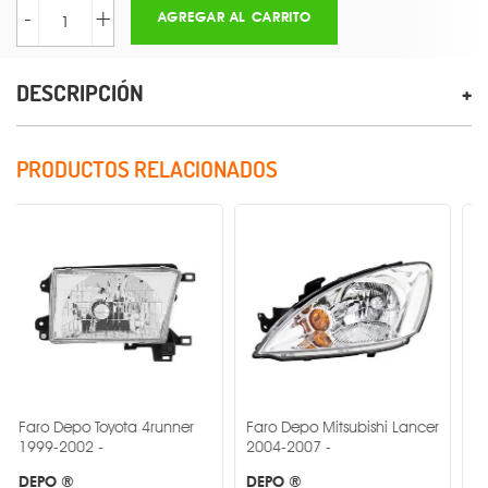
-
+
AGREGAR AL CARRITO
DESCRIPCIÓN
PRODUCTOS RELACIONADOS
po Toyota 4runner
Faro Depo Mitsubishi Lancer
Faro Depo Fre
02 -
2004-2007 -
Columbia 19
DEPO ®
DEPO ®