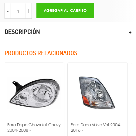
-
+
AGREGAR AL CARRITO
DESCRIPCIÓN
PRODUCTOS RELACIONADOS
epo Chevrolet Chevy
Faro Depo Volvo Vnl 2004-
Faro Depo 
008 -
2016 -
Jetta 2011-