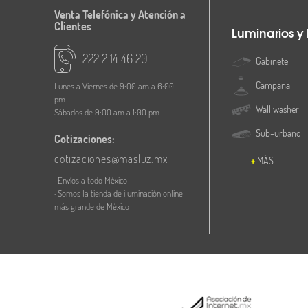
Venta Telefónica y Atención a
Clientes
Luminarios y
222 2 14 46 20
Gabinete
Campana
Lunes a Viernes de 9:00 am a 6:00
pm
Wall washer
Sábados de 9:00 am a 1:00 pm
Sub-urbano
Cotizaciones:
cotizaciones@masluz.mx
MÁS
· Envíos a todo México
· Somos la tienda de iluminación online
más grande de México