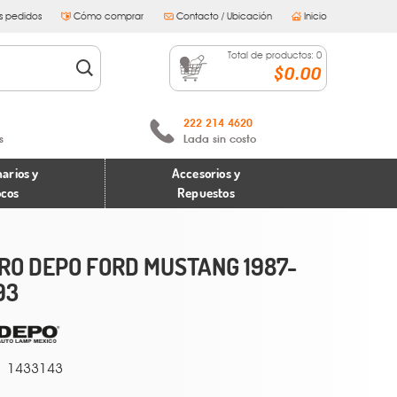
s pedidos
Cómo comprar
Contacto / Ubicación
Inicio
Total de productos:
0
$0.00
222 214 4620
s
Lada sin costo
arios y
Accesorios y
ocos
Repuestos
RO DEPO FORD MUSTANG 1987-
93
1433143