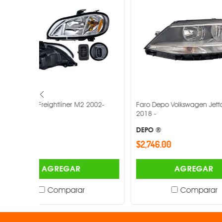
2002-
Faro Depo Volkswagen Jetta 2011-
Faro Depo Vo
2018 -
2015 -
DEPO ®
DEPO ®
$2,746.00
$1,220.00
AGREGAR
Comparar