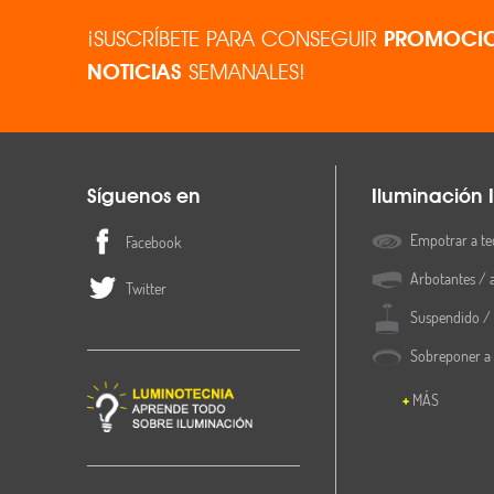
¡SUSCRÍBETE PARA CONSEGUIR
PROMOCIO
NOTICIAS
SEMANALES!
Síguenos en
Iluminación I
Empotrar a te
Facebook
Arbotantes / 
Twitter
Suspendido / 
Sobreponer a
MÁS