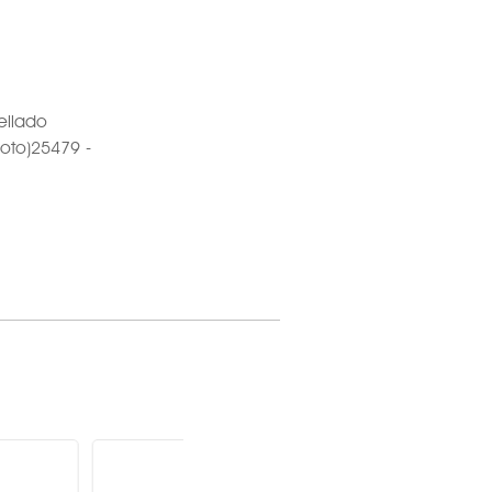
ellado
loto)25479 -