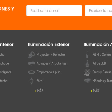
NES Y
nterior
Iluminación Exterior
Iluminación 
cho
Proyector / Reflector
Kit HID Xenón
aplique
Apliques / Arbotantes
Kit de LED
colgante
Empotrado a piso
Faros y Barras
 techo
Farol
Módulos y Tra
MÁS
MÁS