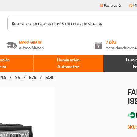
Facturación
Mi
ENVÍO GRATIS
7 DÍAS
a todo México
para devolucione
A partir de $599 MXN.
Términos y condiciones
ación
Iluminación
Lumin
* Aplican restricciones
Políticas de devoluciones
rior
Automotriz
F
AMA
7.5
N/A
FARO
FA
19
SKU: