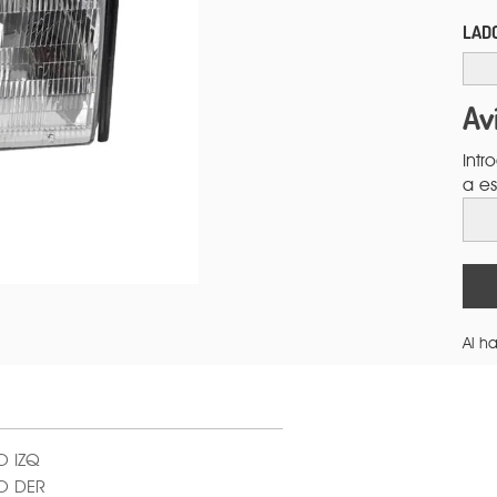
LAD
Av
Intr
a es
Al ha
O IZQ
O DER