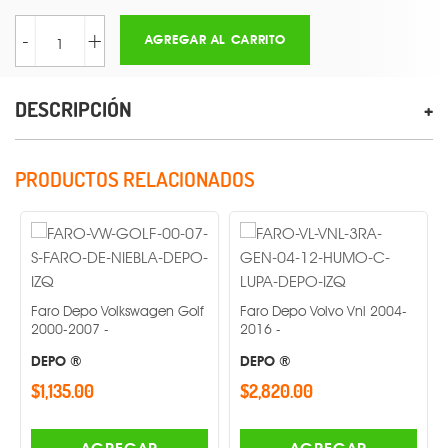
-
+
AGREGAR AL CARRITO
DESCRIPCIÓN
PRODUCTOS RELACIONADOS
Faro Depo Volkswagen Golf
Faro Depo Volvo Vnl 2004-
2000-2007 -
2016 -
Faro
Jetta
DEPO ®
DEPO ®
DEP
$1,135.00
$2,820.00
$2,7