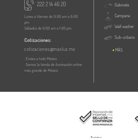
222 2 14 46 20
Gabinete
Campana
Lunes a Viernes de 9:00 am a 6:00
pm
Wall washer
Sábados de 9:00 am a 1:00 pm
Sub-urbano
Cotizaciones:
cotizaciones@masluz.mx
MÁS
· Envíos a todo México
· Somos la tienda de iluminación online
más grande de México