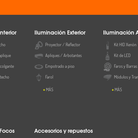
nterior
Iluminación Exterior
Iluminación 
cho
Proyector / Reflector
Kit HID Xenón
aplique
Apliques / Arbotantes
Kit de LED
colgante
Empotrado a piso
Faros y Barras
 techo
Farol
Módulos y Tra
MÁS
MÁS
 Focos
Accesorios y repuestos