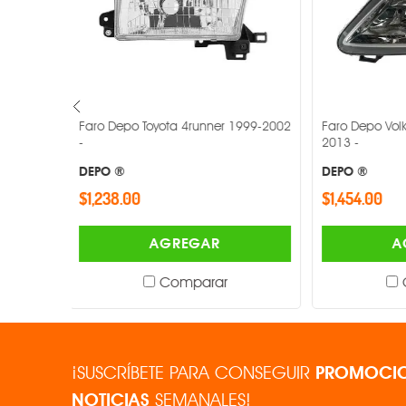
 1999-2002
Faro Depo Volkswagen Saveiro 2009-
Faro Depo V
2013 -
2001-2004 -
DEPO ®
DEPO ®
$1,454.00
$959.00
AGREGAR
Comparar
¡SUSCRÍBETE PARA CONSEGUIR
PROMOCIO
NOTICIAS
SEMANALES!