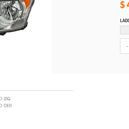
LAD
-
O IZQ
O DER