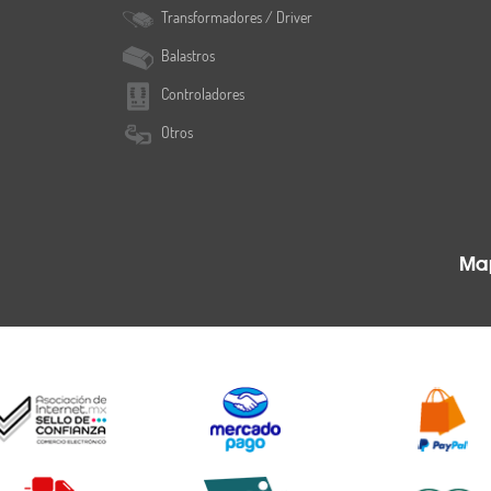
Transformadores / Driver
Balastros
Controladores
Otros
Map