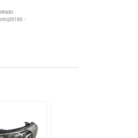
ellado
loto)25185 -