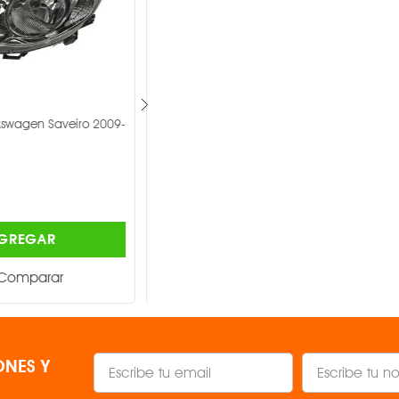
olkswagen Eurovan
Faro Depo Seat Ibiza 1999-2001 -
DEPO ®
$1,003.00
AGREGAR
AGREGAR
Comparar
Comparar
NES Y