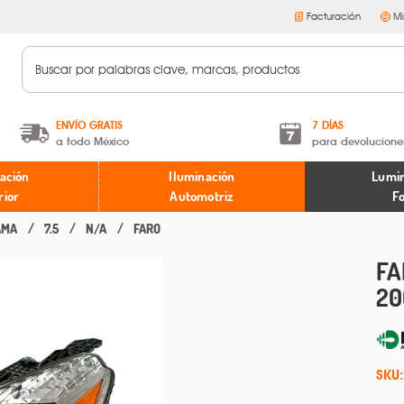
Facturación
Mi
ENVÍO GRATIS
7 DÍAS
a todo México
para devolucione
A partir de $599 MXN.
Términos y condiciones
ación
Iluminación
Lumin
* Aplican restricciones
Políticas de devoluciones
rior
Automotriz
F
AMA
7.5
N/A
FARO
FA
20
SKU: