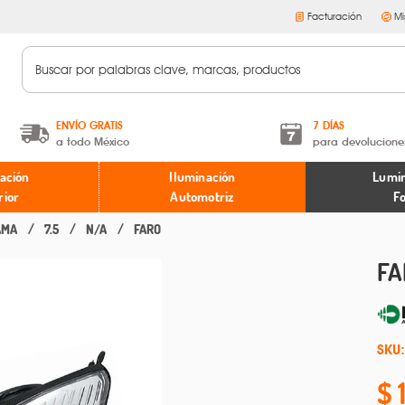
Facturación
Mi
ENVÍO GRATIS
7 DÍAS
a todo México
para devolucione
A partir de $599 MXN.
Términos y condiciones
ación
Iluminación
Lumin
* Aplican restricciones
Políticas de devoluciones
rior
Automotriz
F
AMA
7.5
N/A
FARO
FA
SKU: