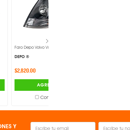
lvo Vnl 2004-2016 -
Faro Depo Volkswagen Pointer 2000-
2005 -
DEPO ®
$985.00
AGREGAR
AGREGAR
Comparar
Comparar
NES Y