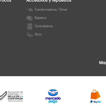
 Focos
Accesorios y repuestos
Transformadores / Driver
Balastros
Controladores
Otros
Map