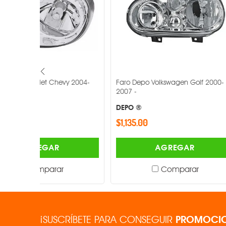
y 2004-
Faro Depo Volkswagen Golf 2000-
Faro Depo Vo
2007 -
DEPO ®
DEPO ®
$1,135.00
$2,820.00
AGREGAR
Comparar
¡SUSCRÍBETE PARA CONSEGUIR
PROMOCIO