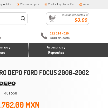
s pedidos
Cómo comprar
Contacto / Ubicación
Inicio
Total de productos:
0
$0.00
222 214 4620
s
Lada sin costo
arios y
Accesorios y
ocos
Repuestos
RO DEPO FORD FOCUS 2000-2002
1431658
1,762.00