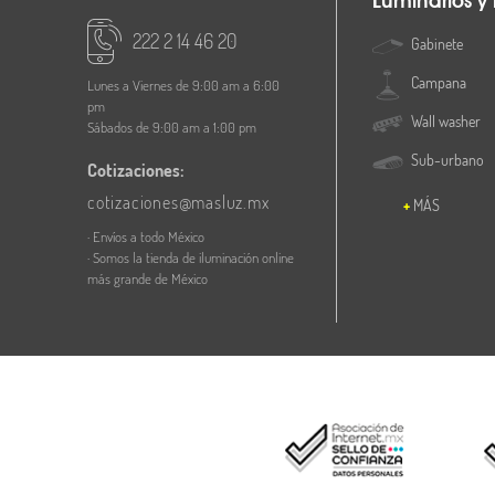
Luminarios y
222 2 14 46 20
Gabinete
Campana
Lunes a Viernes de 9:00 am a 6:00
pm
Wall washer
Sábados de 9:00 am a 1:00 pm
Sub-urbano
Cotizaciones:
cotizaciones@masluz.mx
MÁS
· Envíos a todo México
· Somos la tienda de iluminación online
más grande de México