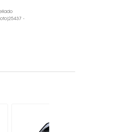
ellado
loto)25437 -