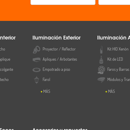
nterior
Iluminación Exterior
Iluminación 
cho
Proyector / Reflector
Kit HID Xenón
aplique
Apliques / Arbotantes
Kit de LED
colgante
Empotrado a piso
Faros y Barras
 techo
Farol
Módulos y Tra
MÁS
MÁS