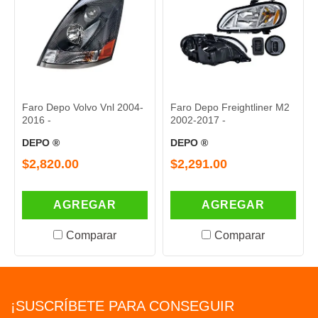
Faro Depo Volvo Vnl 2004-
Faro Depo Freightliner M2
F
2016 -
2002-2017 -
P
DEPO ®
DEPO ®
D
$2,820.00
$2,291.00
$
AGREGAR
AGREGAR
Comparar
Comparar
¡SUSCRÍBETE PARA CONSEGUIR