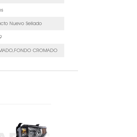
os
ucto Nuevo Sellado
9
MADO,FONDO CROMADO