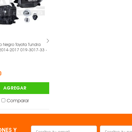
egro Toyota Tundra
Faro Volkswagen Lupo Derecho
14-2017 019-3017-33 -
2004-2009 019-3113-06 -
DEPO ®
$1,576.00
AGREGAR
AGREGAR
Comparar
Comparar
NES Y