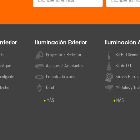
nterior
Iluminación Exterior
Iluminación 
cho
Proyector / Reflector
Kit HID Xenón
aplique
Apliques / Arbotantes
Kit de LED
colgante
Empotrado a piso
Faros y Barras
 techo
Farol
Módulos y Tra
MÁS
MÁS