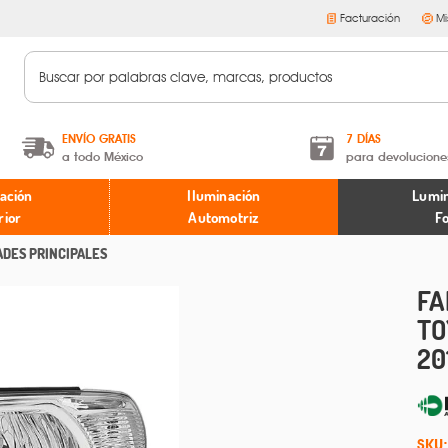
Facturación
Mi
ENVÍO GRATIS
7 DÍAS
a todo México
para devolucione
A partir de $599 MXN.
Términos y condiciones
ación
Iluminación
Lumin
* Aplican restricciones
Políticas de devoluciones
rior
Automotriz
F
ADES PRINCIPALES
FA
TO
20
SKU: