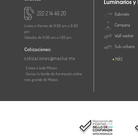
Luminarios y
222 2 14 46 20
Gabinete
Campana
Lunes a Viernes de 9:00 am a 6:00
pm
Wall washer
Sábados de 9:00 am a 1:00 pm
Sub-urbano
Cotizaciones:
cotizaciones@masluz.mx
MÁS
· Envíos a todo México
· Somos la tienda de iluminación online
más grande de México