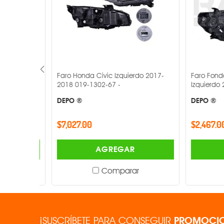
Camry
Faro Honda Civic Izquierdo 2017-
Faro Fondo N
02-68 -
2018 019-1302-67 -
Izquierdo 20
DEPO ®
DEPO ®
$7,027.00
$2,467.00
AGREGAR
Comparar
¡SUSCRÍBETE PARA CONSEGUIR
PROMOCIO