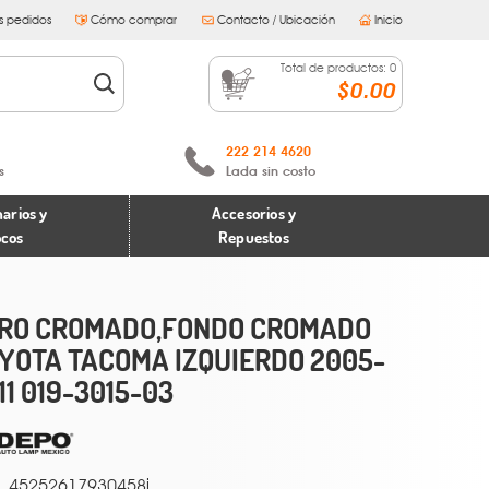
s pedidos
Cómo comprar
Contacto / Ubicación
Inicio
Total de productos:
0
$0.00
222 214 4620
s
Lada sin costo
arios y
Accesorios y
ocos
Repuestos
RO CROMADO,FONDO CROMADO
YOTA TACOMA IZQUIERDO 2005-
11 019-3015-03
45252617930458i