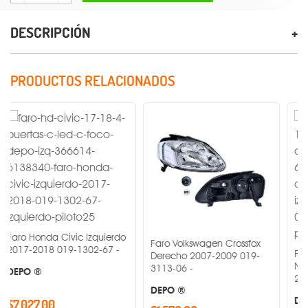
DESCRIPCIÓN
PRODUCTOS RELACIONADOS
da Civic Izquierdo
Faro Volkswagen Crossfox
8 019-1302-67 -
Faro Fondo 
Derecho 2007-2009 019-
Nissan Np300 
3113-06 -
2016-2018 01
DEPO ®
DEPO ®
00