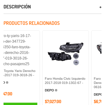
DESCRIPCIÓN
PRODUCTOS RELACIONADOS
 Yaris Derecho
19-3018-26 -
Faro Honda Civic Izquierdo
Faro Chevrolet C
2017-2018 019-1302-67 -
Derecho 2016-20
0616-20 -
DEPO ®
DEPO ®
$7,027.00
$6,761.00