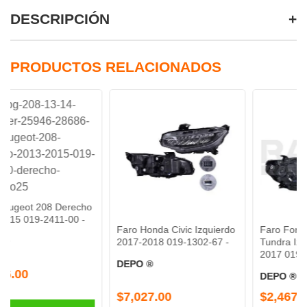
DESCRIPCIÓN
PRODUCTOS RELACIONADOS
8 Derecho
411-00 -
Faro Honda Civic Izquierdo
Faro Fondo Negro To
2017-2018 019-1302-67 -
Tundra Izquierdo 201
2017 019-3017-33 -
DEPO ®
DEPO ®
$7,027.00
$2,467.00