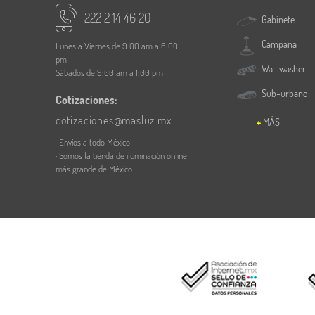
222 2 14 46 20
Gabinete
Campana
Lunes a Viernes de 9:00 am a 6:00
pm
Wall washer
Sábados de 9:00 am a 1:00 pm
Sub-urbano
Cotizaciones:
cotizaciones@masluz.mx
MÁS
· Envíos a todo México
· Somos la tienda de iluminación online
más grande de México