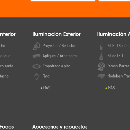
nterior
Iluminación Exterior
Iluminación 
cho
Proyector / Reflector
Kit HID Xenón
aplique
Apliques / Arbotantes
Kit de LED
colgante
Empotrado a piso
Faros y Barras
 techo
Farol
Módulos y Tra
MÁS
MÁS
 Focos
Accesorios y repuestos