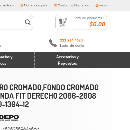
s pedidos
Cómo comprar
Contacto / Ubicación
Inicio
Total de productos:
0
$0.00
222 214 4620
s
Lada sin costo
arios y
Accesorios y
ocos
Repuestos
RO CROMADO,FONDO CROMADO
NDA FIT DERECHO 2006-2008
9-1304-12
4525255964656d