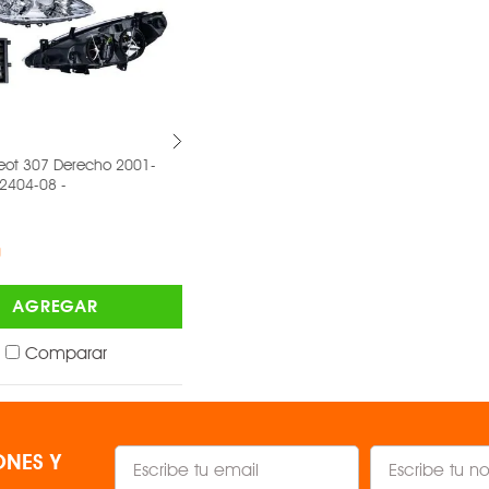
 307 Derecho 2001-
Faro Cromado Chevrolet Sonic
04-08 -
Derecho 2016 019-0670-10 -
DEPO ®
$1,617.00
AGREGAR
AGREGAR
Comparar
Comparar
NES Y