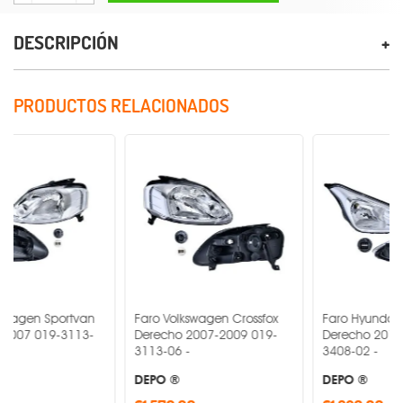
DESCRIPCIÓN
PRODUCTOS RELACIONADOS
ortvan
Faro Volkswagen Crossfox
Faro Hyundai Grand I10
-3113-
Derecho 2007-2009 019-
Derecho 2015-2017 019-
3113-06 -
3408-02 -
DEPO ®
DEPO ®