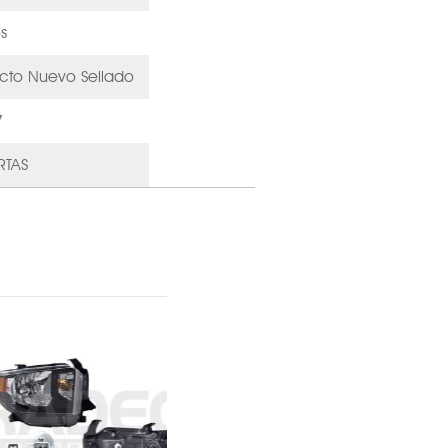
s
cto Nuevo Sellado
7
RTAS