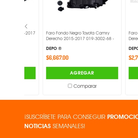
2014-2017
Faro Fondo Negro Toyota Camry
Faro Fondo N
Derecho 2015-2017 019-3002-68 -
Derecho 201
DEPO ®
DEPO ®
$6,667.00
$2,724.00
AGREGAR
Comparar
¡SUSCRÍBETE PARA CONSEGUIR
PROMOCIO
NOTICIAS
SEMANALES!