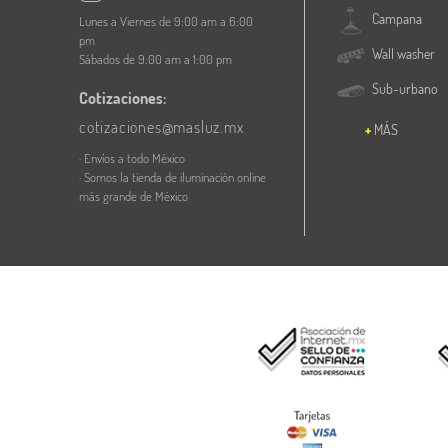
Campana
Lunes a Viernes de 9:00 am a 6:00
pm
Wall washer
Sábados de 9:00 am a 1:00 pm
Sub-urbano
Cotizaciones:
cotizaciones@masluz.mx
MÁS
· Envíos a todo México
· Somos la tienda de iluminación online
más grande de México