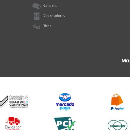
Balastros
Controladores
Otros
Map