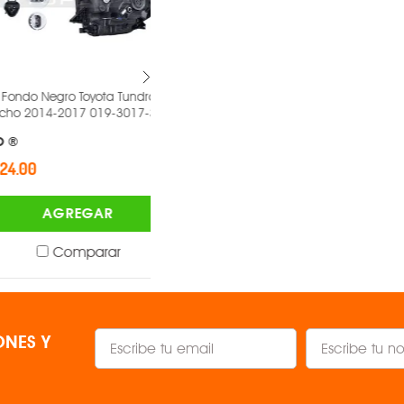
egro Toyota Tundra
Faro Hyundai Grand I10 Derecho
4-2017 019-3017-32 -
2015-2017 019-3408-02 -
DEPO ®
$1,329.00
AGREGAR
AGREGAR
Comparar
Comparar
NES Y