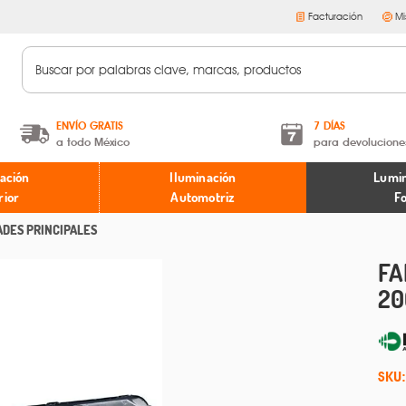
Facturación
Mi
ENVÍO GRATIS
7 DÍAS
a todo México
para devolucione
A partir de $599 MXN.
Términos y condiciones
ación
Iluminación
Lumin
* Aplican restricciones
Políticas de devoluciones
rior
Automotriz
F
ADES PRINCIPALES
FA
20
SKU: