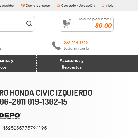
s pedidos
Cómo comprar
Contacto / Ubicación
Inicio
Total de productos:
0
$0.00
222 214 4620
s
Lada sin costo
arios y
Accesorios y
ocos
Repuestos
RO HONDA CIVIC IZQUIERDO
06-2011 019-1302-15
4525255775794195i