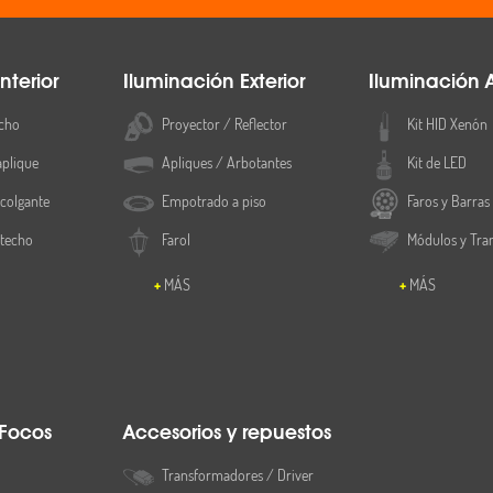
nterior
Iluminación Exterior
Iluminación 
cho
Proyector / Reflector
Kit HID Xenón
aplique
Apliques / Arbotantes
Kit de LED
colgante
Empotrado a piso
Faros y Barras
 techo
Farol
Módulos y Tra
MÁS
MÁS
 Focos
Accesorios y repuestos
Transformadores / Driver