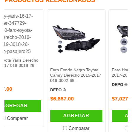
ris Derecho
3018-26 -
Faro Fondo Negro Toyota
Faro Honda Civic D
Camry Derecho 2015-2017
2017-2018 019-1302
019-3002-68 -
DEPO ®
DEPO ®
$6,667.00
$7,027.00
GAR
AGREGAR
AGREGA
arar
Comparar
Compara