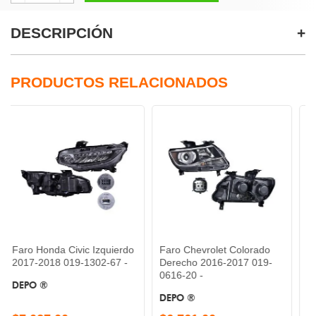
DESCRIPCIÓN
PRODUCTOS RELACIONADOS
nda Civic Izquierdo
Faro Chevrolet Colorado
Faro Volksw
18 019-1302-67 -
Derecho 2016-2017 019-
Izquierdo 20
0616-20 -
07 -
DEPO ®
DEPO ®