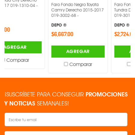
Faro Fondo Negro Toyota
Faro Fondo Negro Toy
310-04 -
Camry Derecho 2015-2017
Tundra Derecho 2014
019-3002-68 -
019-3017-32 -
DEPO ®
DEPO ®
$6,667.00
$2,724.00
AR
AGREGAR
AGREGAR
rar
Comparar
Comparar
¡SUSCRÍBETE PARA CONSEGUIR
PROMOCIONES
Y NOTICIAS
SEMANALES!