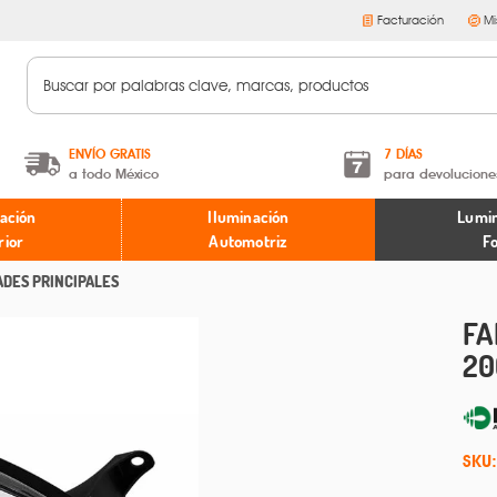
Facturación
Mi
ENVÍO GRATIS
7 DÍAS
a todo México
para devolucione
A partir de $599 MXN.
Términos y condiciones
ación
Iluminación
Lumin
* Aplican restricciones
Políticas de devoluciones
rior
Automotriz
F
ADES PRINCIPALES
FA
20
SKU: