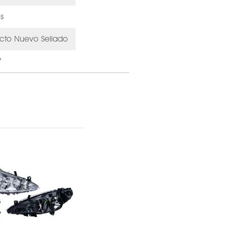
s
cto Nuevo Sellado
7