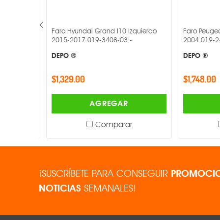
 Derecho
Faro Hyundai Grand I10 Izquierdo
Faro Peugeot
2015-2017 019-3408-03 -
2004 019-24
DEPO ®
DEPO ®
$1,329.00
$1,748.00
AGREGAR
Comparar
¡SUSCRÍBETE PARA CONSEGUIR
PROMOCIO
NOTICIAS
SEMANALES!