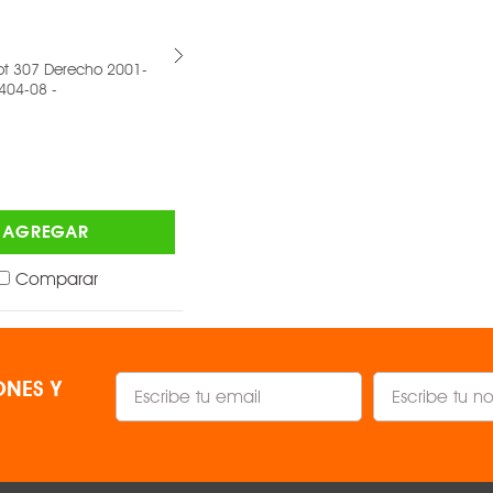
 307 Derecho 2001-
Faro Fondo Cromado Nissan Frontier
04-08 -
Derecho 2016-2018 019-2346-04 -
DEPO ®
$1,473.00
AGREGAR
AGREGAR
Comparar
Comparar
NES Y