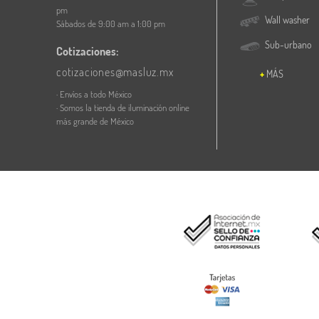
pm
Wall washer
Sábados de 9:00 am a 1:00 pm
Sub-urbano
Cotizaciones:
cotizaciones@masluz.mx
MÁS
· Envíos a todo México
· Somos la tienda de iluminación online
más grande de México