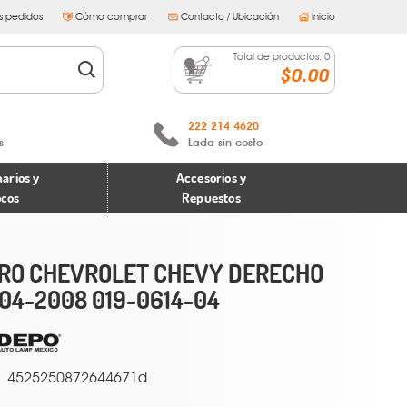
s pedidos
Cómo comprar
Contacto / Ubicación
Inicio
Total de productos:
0
$0.00
222 214 4620
s
Lada sin costo
arios y
Accesorios y
ocos
Repuestos
RO CHEVROLET CHEVY DERECHO
04-2008 019-0614-04
4525250872644671d