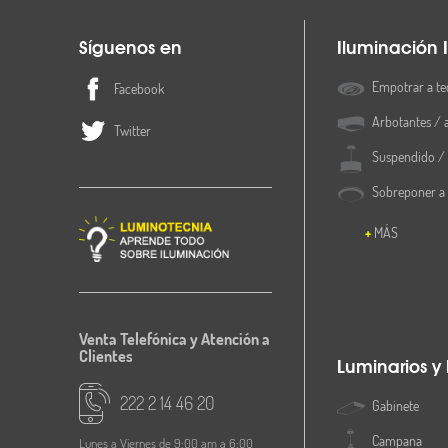
Síguenos en
Iluminación I
Empotrar a te
Facebook
Arbotantes / 
Twitter
Suspendido / 
Sobreponer a
MÁS
Venta Telefónica y Atención a
Clientes
Luminarios y
222 2 14 46 20
Gabinete
Campana
Lunes a Viernes de 9:00 am a 6:00