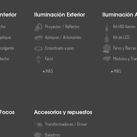
nterior
Iluminación Exterior
Iluminación 
cho
Proyector / Reflector
Kit HID Xenón
aplique
Apliques / Arbotantes
Kit de LED
colgante
Empotrado a piso
Faros y Barras
 techo
Farol
Módulos y Tra
MÁS
MÁS
 Focos
Accesorios y repuestos
Transformadores / Driver
Balastros