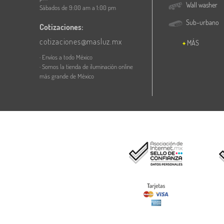
Wall washer
Sábados de 9:00 am a 1:00 pm
Sub-urbano
Cotizaciones:
cotizaciones@masluz.mx
MÁS
· Envíos a todo México
· Somos la tienda de iluminación online
más grande de México