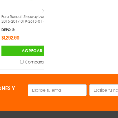
 Stepway Izquierdo
Faro Renault Sandero Izquierdo
19-2613-01 -
2017 019-2613-01 -
DEPO ®
$1,292.00
AGREGAR
AGREGAR
Comparar
Comparar
NES Y