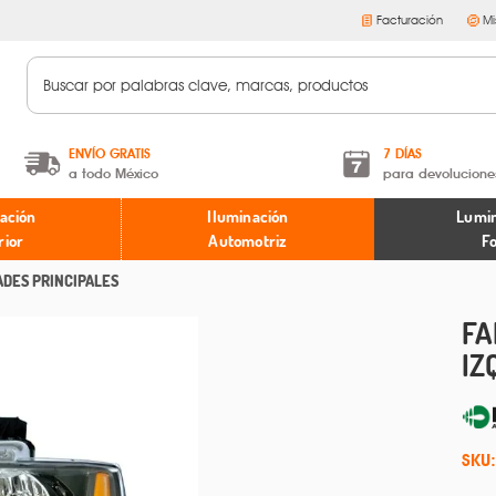
Facturación
Mi
ENVÍO GRATIS
7 DÍAS
a todo México
para devolucione
A partir de $599 MXN.
Términos y condiciones
ación
Iluminación
Lumin
* Aplican restricciones
Políticas de devoluciones
rior
Automotriz
F
ADES PRINCIPALES
FA
IZ
SKU: