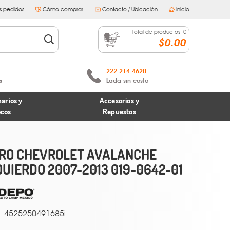
s pedidos
Cómo comprar
Contacto / Ubicación
Inicio
Total de productos:
0
$0.00
222 214 4620
s
Lada sin costo
arios y
Accesorios y
ocos
Repuestos
RO CHEVROLET AVALANCHE
QUIERDO 2007-2013 019-0642-01
4525250491685i