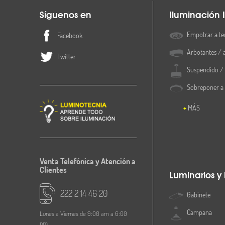
Síguenos en
Iluminación I
Empotrar a te
Facebook
Arbotantes / 
Twitter
Suspendido / 
Sobreponer a
MÁS
Venta Telefónica y Atención a
Clientes
Luminarios y
222 2 14 46 20
Gabinete
Campana
Lunes a Viernes de 9:00 am a 6:00
pm