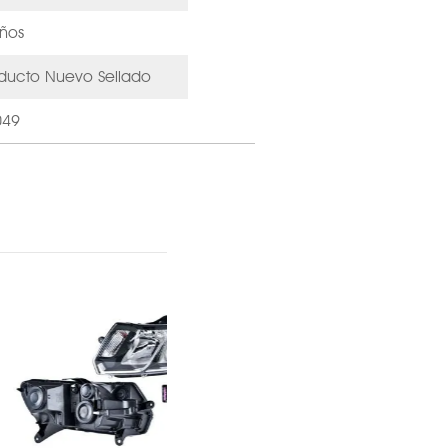
ños
ducto Nuevo Sellado
049