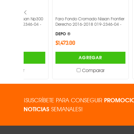
an Np300
Faro Fondo Cromado Nissan Frontier
Faro Renault
46-04 -
Derecho 2016-2018 019-2346-04 -
2016-2017 0
DEPO ®
DEPO ®
$1,473.00
$1,292.00
AGREGAR
Comparar
¡SUSCRÍBETE PARA CONSEGUIR
PROMOCIO
NOTICIAS
SEMANALES!