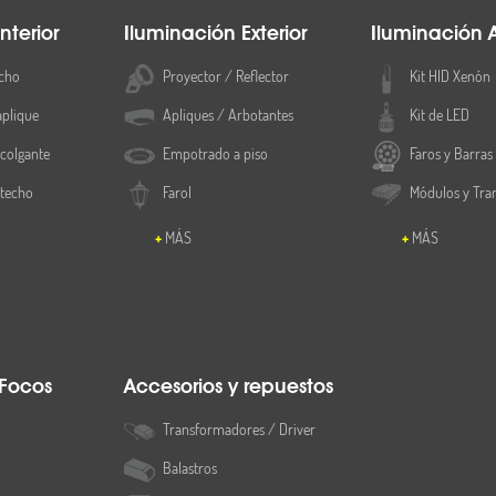
nterior
Iluminación Exterior
Iluminación 
cho
Proyector / Reflector
Kit HID Xenón
aplique
Apliques / Arbotantes
Kit de LED
colgante
Empotrado a piso
Faros y Barras
 techo
Farol
Módulos y Tra
MÁS
MÁS
 Focos
Accesorios y repuestos
Transformadores / Driver
Balastros