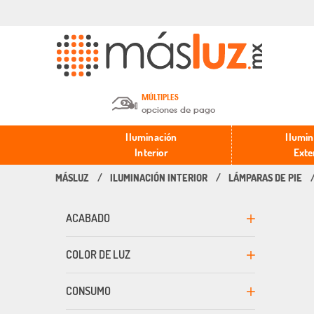
MÚLTIPLES
opciones de pago
Depósito en efectivo o Cheque y
Iluminación
Ilumin
Transferencia.
Interior
Exte
ILUMINACIÓN INTERIOR
LÁMPARAS DE PIE
Pago con tarjeta de crédito o
débito.
ACABADO
PayPal, Oxxo y Mercado Pago.
COLOR DE LUZ
CONSUMO