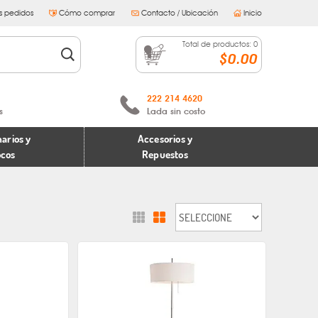
s pedidos
Cómo comprar
Contacto / Ubicación
Inicio
Total de productos:
0
$0.00
222 214 4620
s
Lada sin costo
arios y
Accesorios y
ocos
Repuestos