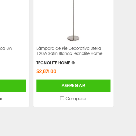
nca 8W
Lámpara de Pie Decorativa Stella
120W Satín Blanco Tecnolite Home -
TECNOLITE HOME ®
$2,671.00
R
AGREGAR
r
Comparar