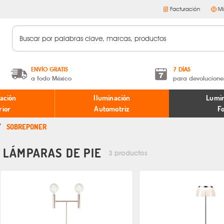
Facturación
Mi
ENVÍO GRATIS
7 DÍAS
a todo México
para devolucione
A partir de $599 MXN.
Términos y condiciones
ación
Iluminación
Lumin
* Aplican restricciones
Políticas de devoluciones
rior
Automotriz
F
SOBREPONER
LÁMPARAS DE PIE
3 productos