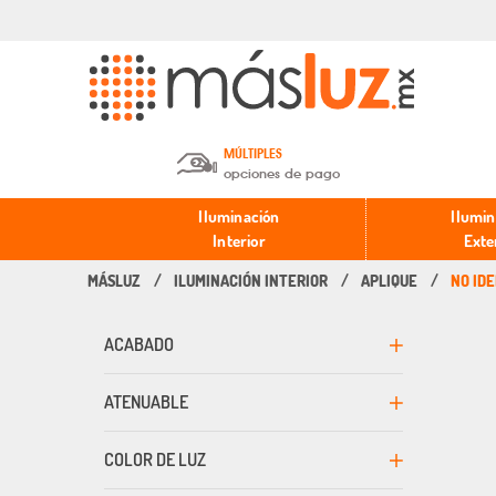
MÚLTIPLES
opciones de pago
Depósito en efectivo o Cheque y
Iluminación
Ilumin
Transferencia.
Interior
Exte
ILUMINACIÓN INTERIOR
APLIQUE
NO ID
Pago con tarjeta de crédito o
débito.
ACABADO
PayPal, Oxxo y Mercado Pago.
ATENUABLE
COLOR DE LUZ