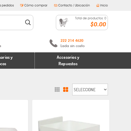
s pedidos
Cómo comprar
Contacto / Ubicación
Inicio
Total de productos:
0
$0.00
222 214 4620
s
Lada sin costo
arios y
Accesorios y
ocos
Repuestos