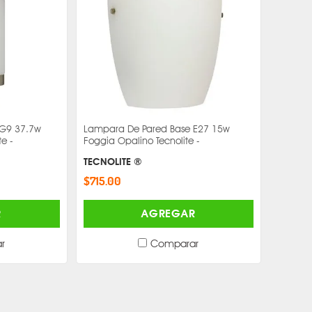
 G9 37.7w
Lampara De Pared Base E27 15w
te -
Foggia Opalino Tecnolite -
TECNOLITE ®
$715.00
R
AGREGAR
r
Comparar