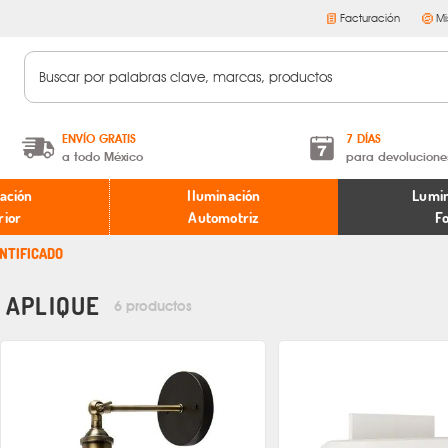
Facturación
Mi
ENVÍO GRATIS
7 DÍAS
a todo México
para devolucione
A partir de $599 MXN.
Términos y condiciones
ación
Iluminación
Lumin
* Aplican restricciones
Políticas de devoluciones
rior
Automotriz
F
ENTIFICADO
APLIQUE
6 productos