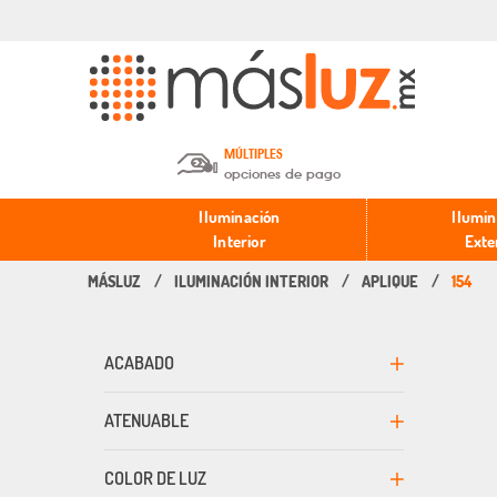
MÚLTIPLES
opciones de pago
Depósito en efectivo o Cheque y
Iluminación
Ilumin
Transferencia.
Interior
Exte
ILUMINACIÓN INTERIOR
APLIQUE
154
Pago con tarjeta de crédito o
débito.
ACABADO
PayPal, Oxxo y Mercado Pago.
ATENUABLE
COLOR DE LUZ