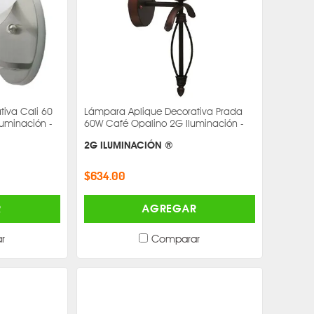
iva Cali 60
Lámpara Aplique Decorativa Prada
luminación -
60W Café Opalino 2G Iluminación -
2G ILUMINACIÓN ®
$634.00
R
AGREGAR
r
Comparar