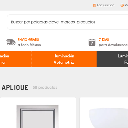
Facturación
Mi
ENVÍO GRATIS
7 DÍAS
a todo México
para devolucione
A partir de $599 MXN.
Términos y condiciones
ación
Iluminación
Lumin
* Aplican restricciones
Políticas de devoluciones
rior
Automotriz
F
APLIQUE
58 productos