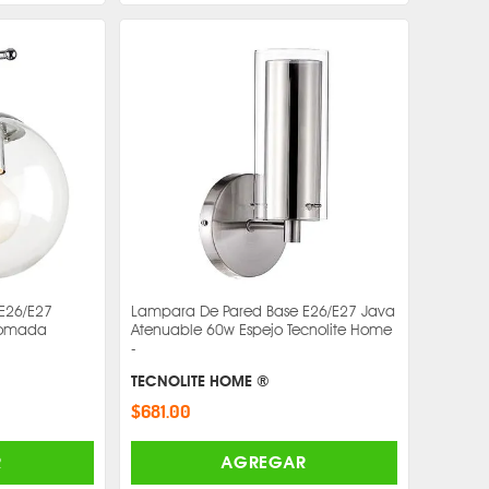
E26/E27
Lampara De Pared Base E26/E27 Java
romada
Atenuable 60w Espejo Tecnolite Home
-
TECNOLITE HOME ®
$681.00
R
AGREGAR