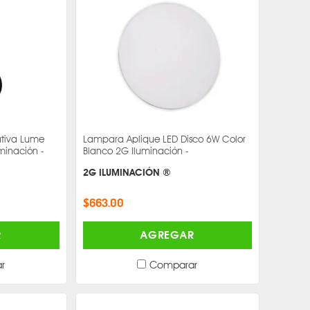
tiva Lume
Lampara Aplique LED Disco 6W Color
minación -
Blanco 2G Iluminación -
2G ILUMINACIÓN ®
$663.00
R
AGREGAR
r
Comparar