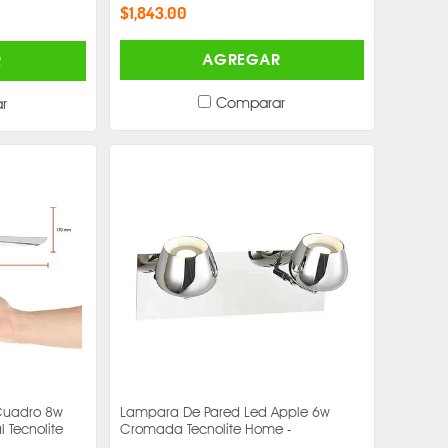
$1,843.00
AGREGAR
R
Comparar
r
Cuadro 8w
Lampara De Pared Led Apple 6w
 Tecnolite
Cromada Tecnolite Home -