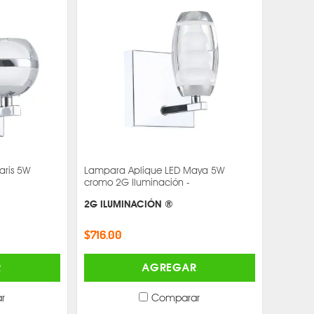
aris 5W
Lampara Aplique LED Maya 5W
cromo 2G Iluminación -
2G ILUMINACIÓN ®
$716.00
R
AGREGAR
r
Comparar