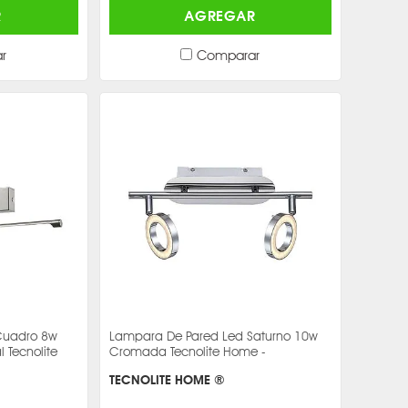
R
AGREGAR
r
Comparar
Cuadro 8w
Lampara De Pared Led Saturno 10w
 Tecnolite
Cromada Tecnolite Home -
TECNOLITE HOME ®