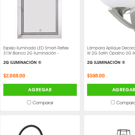
Espejo iluminado LED Smart-Reflex
Lámpara Aplique Decorat
31W Blanco 2G Iluminación -
W 2G Satín Opalino 2G I
2G ILUMINACIÓN ®
2G ILUMINACIÓN ®
$2,008.00
$598.00
AGREGAR
AGREGA
Comparar
Compara