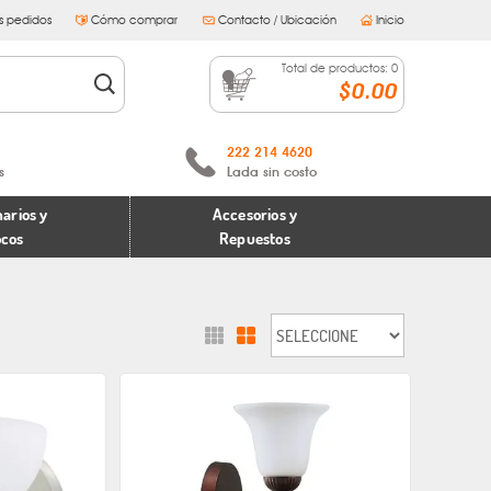
s pedidos
Cómo comprar
Contacto / Ubicación
Inicio
Total de productos:
0
$0.00
222 214 4620
s
Lada sin costo
arios y
Accesorios y
ocos
Repuestos