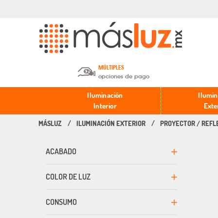
MÚLTIPLES
opciones de pago
Depósito en efectivo o Cheque y
Iluminación
Ilumin
Transferencia.
Interior
Exte
ILUMINACIÓN EXTERIOR
PROYECTOR / REFL
Pago con tarjeta de crédito o
débito.
ACABADO
PayPal, Oxxo y Mercado Pago.
COLOR DE LUZ
CONSUMO