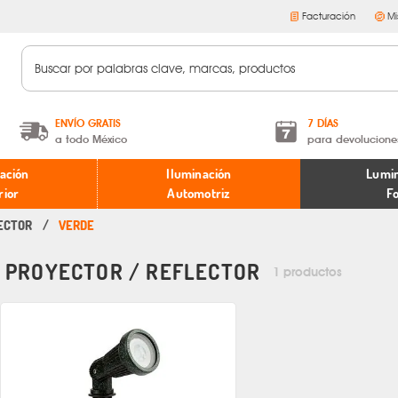
Facturación
Mi
ENVÍO GRATIS
7 DÍAS
a todo México
para devolucione
A partir de $599 MXN.
Términos y condiciones
ación
Iluminación
Lumin
* Aplican restricciones
Políticas de devoluciones
rior
Automotriz
F
ECTOR
VERDE
PROYECTOR / REFLECTOR
1 productos