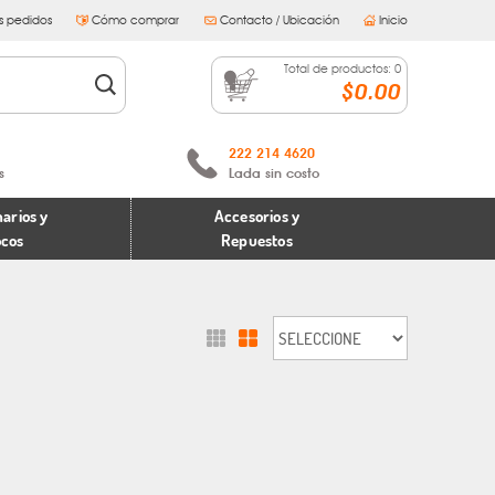
s pedidos
Cómo comprar
Contacto / Ubicación
Inicio
Total de productos:
0
$0.00
222 214 4620
s
Lada sin costo
arios y
Accesorios y
ocos
Repuestos