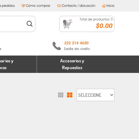
s pedidos
Cómo comprar
Contacto / Ubicación
Inicio
Total de productos:
0
$0.00
222 214 4620
s
Lada sin costo
arios y
Accesorios y
ocos
Repuestos