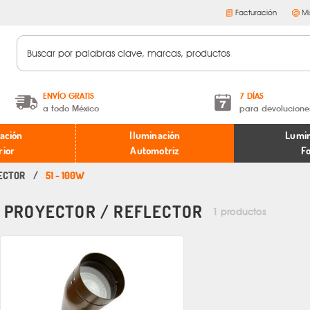
Facturación
Mi
ENVÍO GRATIS
7 DÍAS
a todo México
para devolucione
A partir de $599 MXN.
Términos y condiciones
ación
Iluminación
Lumin
* Aplican restricciones
Políticas de devoluciones
rior
Automotriz
F
ECTOR
51 - 100W
PROYECTOR / REFLECTOR
1 productos