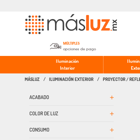
MÚLTIPLES
opciones de pago
Depósito en efectivo o Cheque y
Iluminación
Ilumin
Transferencia.
Interior
Exte
ILUMINACIÓN EXTERIOR
PROYECTOR / REFL
Pago con tarjeta de crédito o
débito.
ACABADO
PayPal, Oxxo y Mercado Pago.
COLOR DE LUZ
CONSUMO