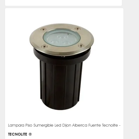
Lampara Piso Sumergible Led Dijon Alberrca Fuente Tecnolite -
TECNOLITE ®