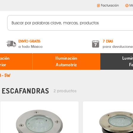
Facturación
Mi
ENVÍO GRATIS
7 DÍAS
a todo México
para devolucione
A partir de $599 MXN.
Términos y condiciones
ación
Iluminación
Lumin
* Aplican restricciones
Políticas de devoluciones
rior
Automotriz
F
3 - 5W
ESCAFANDRAS
2 productos