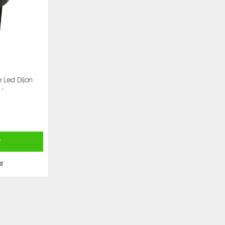
 Led Dijon
 -
R
r