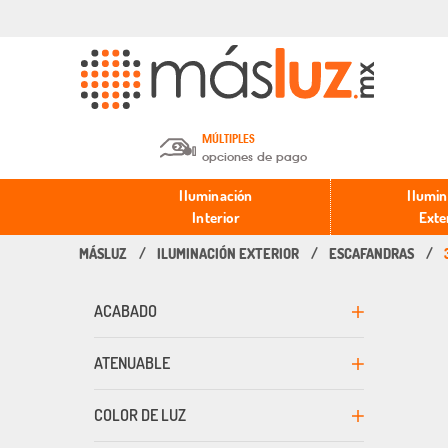
MÚLTIPLES
opciones de pago
Depósito en efectivo o Cheque y
Iluminación
Ilumin
Transferencia.
Interior
Exte
ILUMINACIÓN EXTERIOR
ESCAFANDRAS
Pago con tarjeta de crédito o
débito.
ACABADO
PayPal, Oxxo y Mercado Pago.
ATENUABLE
COLOR DE LUZ