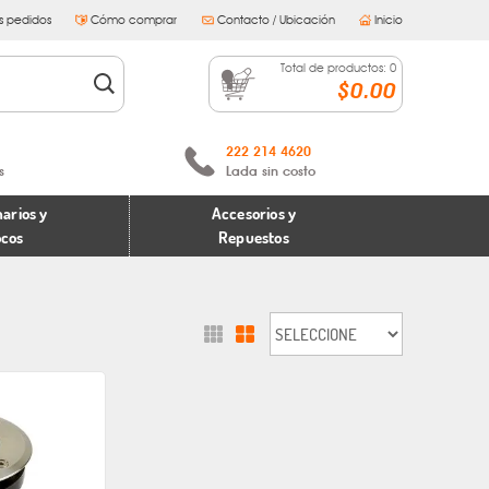
s pedidos
Cómo comprar
Contacto / Ubicación
Inicio
Total de productos:
0
$0.00
222 214 4620
s
Lada sin costo
arios y
Accesorios y
ocos
Repuestos