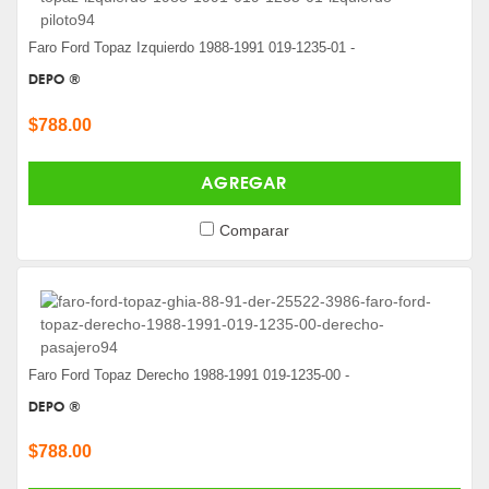
Faro Ford Topaz Izquierdo 1988-1991 019-1235-01 -
DEPO ®
$788.00
AGREGAR
Comparar
Faro Ford Topaz Derecho 1988-1991 019-1235-00 -
DEPO ®
$788.00