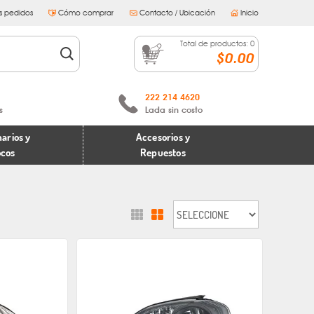
s pedidos
Cómo comprar
Contacto / Ubicación
Inicio
Total de productos:
0
$0.00
222 214 4620
s
Lada sin costo
arios y
Accesorios y
ocos
Repuestos