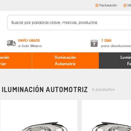
Facturación
Mi
ENVÍO GRATIS
7 DÍAS
a todo México
para devolucione
A partir de $599 MXN.
Términos y condiciones
ación
Iluminación
Lumin
* Aplican restricciones
Políticas de devoluciones
rior
Automotriz
F
ILUMINACIÓN AUTOMOTRIZ
6 productos