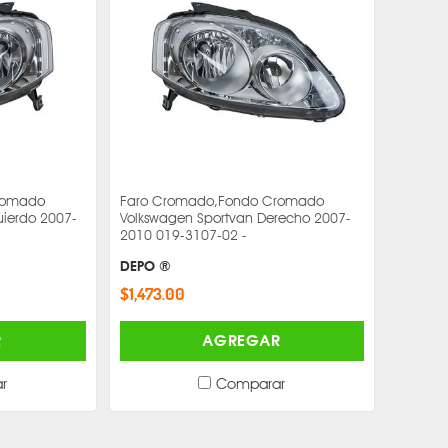
romado
Faro Cromado,Fondo Cromado
uierdo 2007-
Volkswagen Sportvan Derecho 2007-
2010 019-3107-02 -
DEPO ®
$1,473.00
R
AGREGAR
r
Comparar