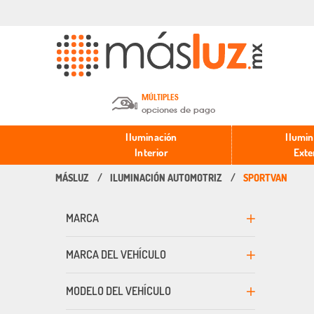
MÚLTIPLES
opciones de pago
Depósito en efectivo o Cheque y
Iluminación
Ilumin
Transferencia.
Interior
Exte
ILUMINACIÓN AUTOMOTRIZ
SPORTVAN
Pago con tarjeta de crédito o
débito.
MARCA
PayPal, Oxxo y Mercado Pago.
MARCA DEL VEHÍCULO
MODELO DEL VEHÍCULO