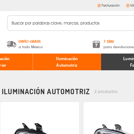
Facturación
Mi
ENVÍO GRATIS
7 DÍAS
a todo México
para devolucione
A partir de $599 MXN.
Términos y condiciones
ación
Iluminación
Lumin
* Aplican restricciones
Políticas de devoluciones
rior
Automotriz
F
ILUMINACIÓN AUTOMOTRIZ
2 productos