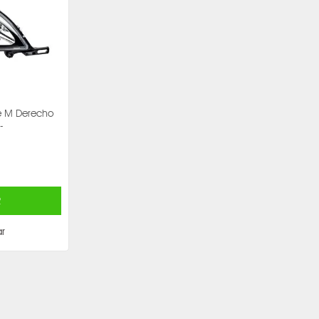
e M Derecho
-
R
r