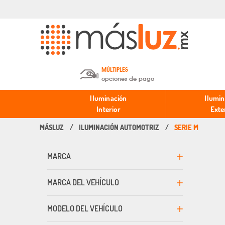
MÚLTIPLES
opciones de pago
Depósito en efectivo o Cheque y
Iluminación
Ilumin
Transferencia.
Interior
Exte
ILUMINACIÓN AUTOMOTRIZ
SERIE M
Pago con tarjeta de crédito o
débito.
MARCA
PayPal, Oxxo y Mercado Pago.
MARCA DEL VEHÍCULO
MODELO DEL VEHÍCULO