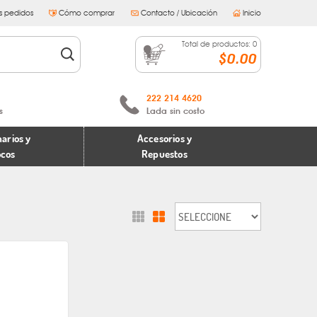
s pedidos
Cómo comprar
Contacto / Ubicación
Inicio
Total de productos:
0
$0.00
222 214 4620
s
Lada sin costo
arios y
Accesorios y
ocos
Repuestos