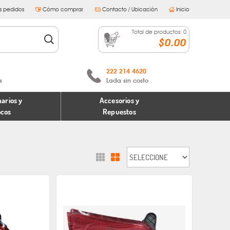
s pedidos
Cómo comprar
Contacto / Ubicación
Inicio
Total de productos:
0
$0.00
222 214 4620
s
Lada sin costo
arios y
Accesorios y
ocos
Repuestos