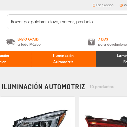
Facturación
Mi
ENVÍO GRATIS
7 DÍAS
a todo México
para devolucione
A partir de $599 MXN.
Términos y condiciones
ación
Iluminación
Lumin
* Aplican restricciones
Políticas de devoluciones
rior
Automotriz
F
ILUMINACIÓN AUTOMOTRIZ
10 productos