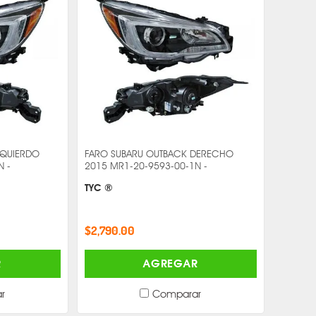
ZQUIERDO
FARO SUBARU OUTBACK DERECHO
N -
2015 MR1-20-9593-00-1N -
TYC ®
$2,790.00
R
AGREGAR
r
Comparar