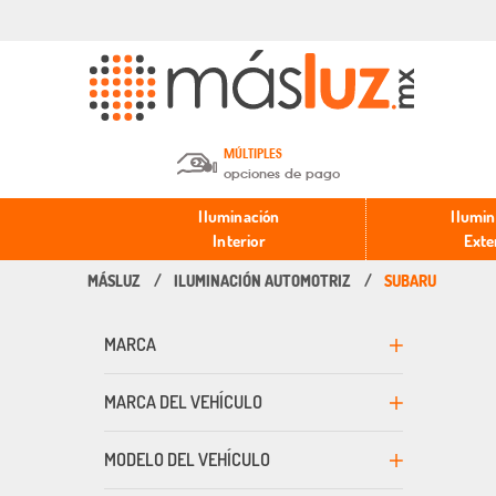
MÚLTIPLES
opciones de pago
Depósito en efectivo o Cheque y
Iluminación
Ilumin
Transferencia.
Interior
Exte
ILUMINACIÓN AUTOMOTRIZ
SUBARU
Pago con tarjeta de crédito o
débito.
MARCA
PayPal, Oxxo y Mercado Pago.
MARCA DEL VEHÍCULO
MODELO DEL VEHÍCULO