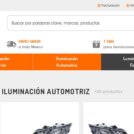
Facturación
Mi
ENVÍO GRATIS
7 DÍAS
a todo México
para devolucione
A partir de $599 MXN.
Términos y condiciones
ación
Iluminación
Lumin
* Aplican restricciones
Políticas de devoluciones
rior
Automotriz
F
ILUMINACIÓN AUTOMOTRIZ
106 productos