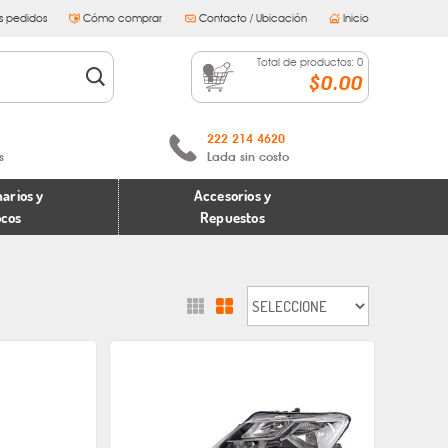
s pedidos
Cómo comprar
Contacto / Ubicación
Inicio
Total de productos:
0
$0.00
222 214 4620
s
Lada sin costo
arios y
Accesorios y
ocos
Repuestos