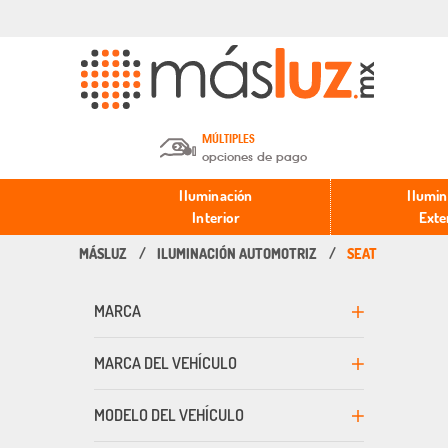
MÚLTIPLES
opciones de pago
Depósito en efectivo o Cheque y
Iluminación
Ilumin
Transferencia.
Interior
Exte
ILUMINACIÓN AUTOMOTRIZ
SEAT
Pago con tarjeta de crédito o
débito.
MARCA
PayPal, Oxxo y Mercado Pago.
MARCA DEL VEHÍCULO
MODELO DEL VEHÍCULO