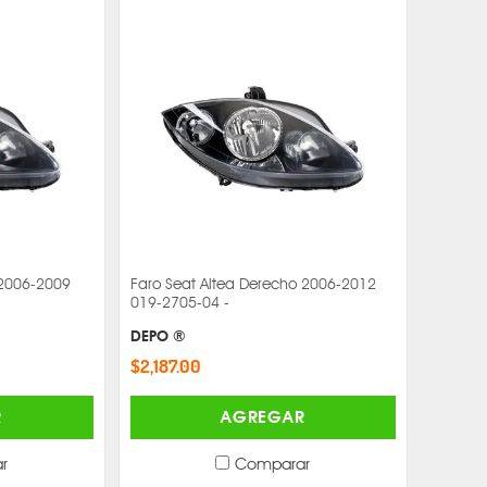
 2006-2009
Faro Seat Altea Derecho 2006-2012
019-2705-04 -
DEPO ®
$2,187.00
R
AGREGAR
r
Comparar