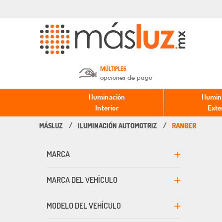
MÚLTIPLES
opciones de pago
Depósito en efectivo o Cheque y
Iluminación
Ilumin
Transferencia.
Interior
Exte
ILUMINACIÓN AUTOMOTRIZ
RANGER
Pago con tarjeta de crédito o
débito.
MARCA
PayPal, Oxxo y Mercado Pago.
MARCA DEL VEHÍCULO
MODELO DEL VEHÍCULO