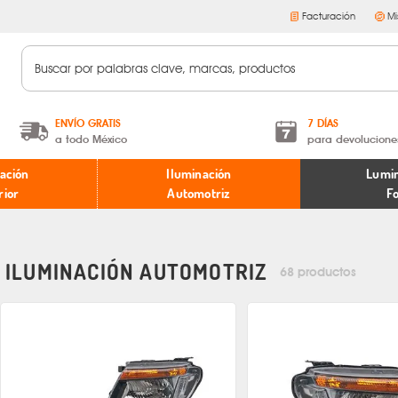
Facturación
Mi
ENVÍO GRATIS
7 DÍAS
a todo México
para devolucione
A partir de $599 MXN.
Términos y condiciones
ación
Iluminación
Lumin
* Aplican restricciones
Políticas de devoluciones
rior
Automotriz
F
ILUMINACIÓN AUTOMOTRIZ
68 productos