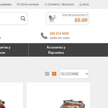
s pedidos
Cómo comprar
Contacto / Ubicación
Inicio
Total de productos:
0
$0.00
222 214 4620
s
Lada sin costo
arios y
Accesorios y
ocos
Repuestos