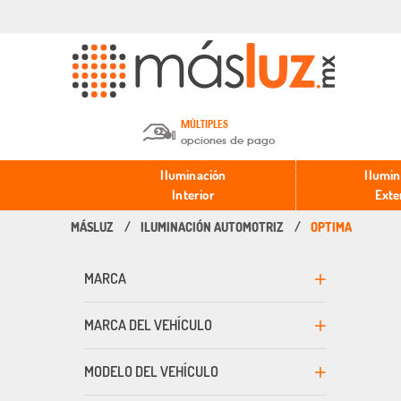
MÚLTIPLES
opciones de pago
Depósito en efectivo o Cheque y
Iluminación
Ilumin
Transferencia.
Interior
Exte
ILUMINACIÓN AUTOMOTRIZ
OPTIMA
Pago con tarjeta de crédito o
débito.
MARCA
PayPal, Oxxo y Mercado Pago.
MARCA DEL VEHÍCULO
MODELO DEL VEHÍCULO