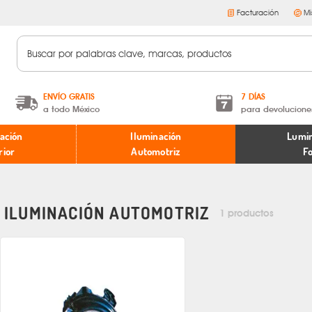
Facturación
Mi
ENVÍO GRATIS
7 DÍAS
a todo México
para devolucione
A partir de $599 MXN.
Términos y condiciones
ación
Iluminación
Lumin
* Aplican restricciones
Políticas de devoluciones
rior
Automotriz
F
ILUMINACIÓN AUTOMOTRIZ
1 productos