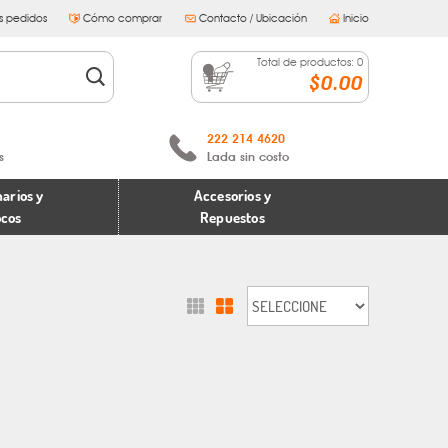
s pedidos
Cómo comprar
Contacto / Ubicación
Inicio
Total de productos:
0
$0.00
222 214 4620
s
Lada sin costo
arios y
Accesorios y
ocos
Repuestos