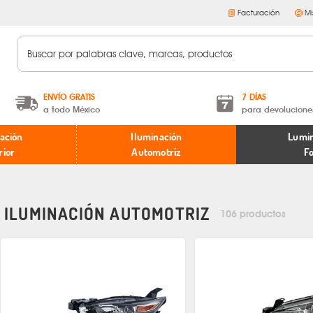
Facturación
Mi
ENVÍO GRATIS
7 DÍAS
a todo México
para devolucione
A partir de $599 MXN.
Términos y condiciones
ación
Iluminación
Lumin
* Aplican restricciones
Políticas de devoluciones
rior
Automotriz
F
ILUMINACIÓN AUTOMOTRIZ
106 productos