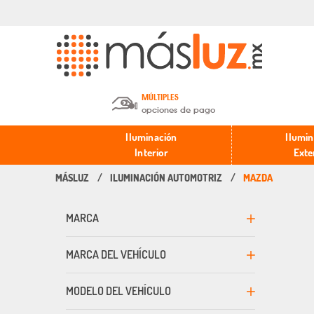
MÚLTIPLES
opciones de pago
Depósito en efectivo o Cheque y
Iluminación
Ilumin
Transferencia.
Interior
Exte
ILUMINACIÓN AUTOMOTRIZ
MAZDA
Pago con tarjeta de crédito o
débito.
MARCA
PayPal, Oxxo y Mercado Pago.
MARCA DEL VEHÍCULO
MODELO DEL VEHÍCULO