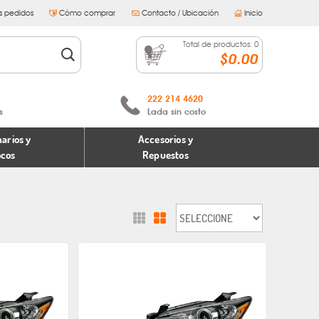
s pedidos
Cómo comprar
Contacto / Ubicación
Inicio
Total de productos:
0
$0.00
222 214 4620
s
Lada sin costo
arios y
Accesorios y
ocos
Repuestos